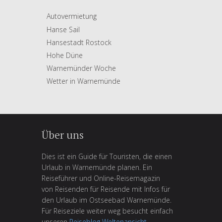
Autovermietung
Hanse Sail
Hansestadt Rostock
Hohe Düne
Warnemünder Woche
Wetter in Warnemünde
Über uns
Dies ist ein Guide für Touristen, die einen
Urlaub in Warnemünde planen. Ein
Reiseführer und Online-Reisemagazin
von Reisenden für Reisende mit Infos für
den Urlaub im Ostseebad Warnemünde.
Für Reiseziele weiter weg besucht einfach
unseren
Reiseblog Weltenansicht
.