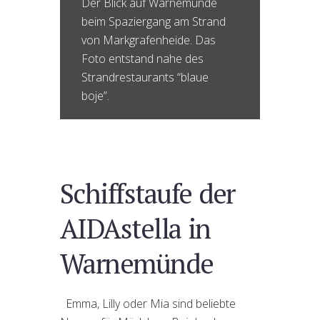
Der Blick auf Warnemünde
beim Spaziergang am Strand
von Markgrafenheide. Das
Foto entstand nahe des
Strandrestaurants “blaue
boje”.
Schiffstaufe der
AIDAstella in
Warnemünde
Emma, Lilly oder Mia sind beliebte