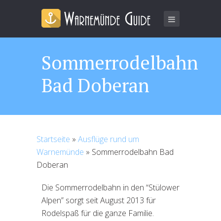
Sommerrodelbahn
Bad Doberan
Startseite
»
Ausflüge rund um
Warnemünde
»
Sommerrodelbahn Bad
Doberan
Die Sommerrodelbahn in den “Stülower
Alpen” sorgt seit August 2013 für
Rodelspaß für die ganze Familie.