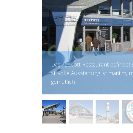
Das Teepott-Restaurant befindet s
stilvolle Ausstattung ist maritim
gemütlich.