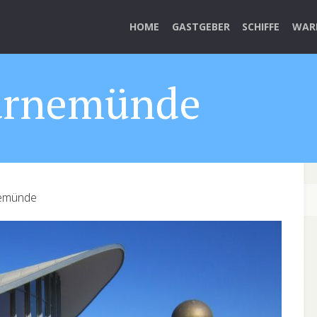
HOME
GASTGEBER
SCHIFFE
WAR
arnemünde
emünde