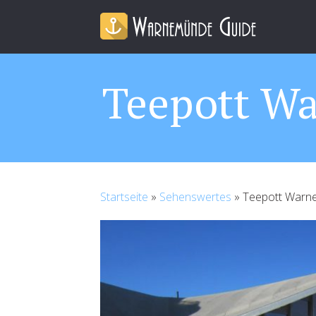
Teepott W
Startseite
»
Sehenswertes
»
Teepott Warn