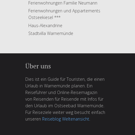
Ferienwohnungen Familie Neumann
Ferienwohnungen und Appartements
Ostseekiesel ***
Haus-Alexandrine
Stadtvilla Warnemünde
Über uns
Dies ist ein Guide für Touristen, die einen
Urlaub in Warnemünde planen. Ein
Reiseführer und Online-Reisemagazin
von Reisenden für Reisende mit Infos für
den Urlaub im Ostseebad Warnemünde.
Für Reiseziele weiter weg besucht einfach
unseren
Reiseblog Weltenansicht
.