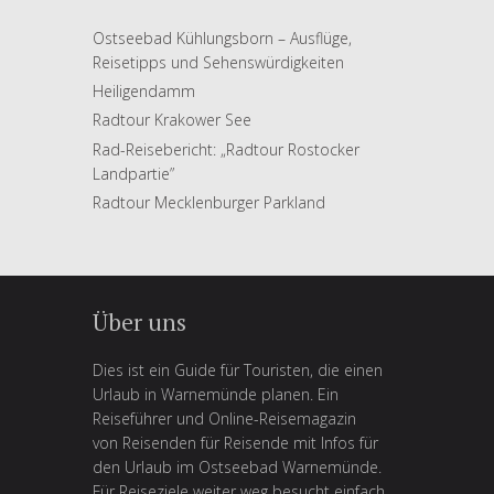
Ostseebad Kühlungsborn – Ausflüge,
Reisetipps und Sehenswürdigkeiten
Heiligendamm
Radtour Krakower See
Rad-Reisebericht: „Radtour Rostocker
Landpartie”
Radtour Mecklenburger Parkland
Über uns
Dies ist ein Guide für Touristen, die einen
Urlaub in Warnemünde planen. Ein
Reiseführer und Online-Reisemagazin
von Reisenden für Reisende mit Infos für
den Urlaub im Ostseebad Warnemünde.
Für Reiseziele weiter weg besucht einfach