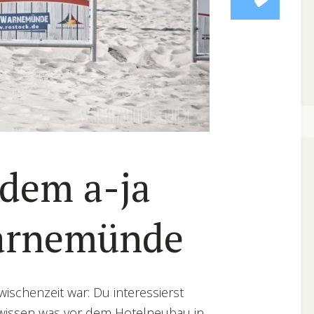
 dem a-ja
Warnemünde
ischenzeit war: Du interessierst
 wissen was vor dem Hotelneubau in