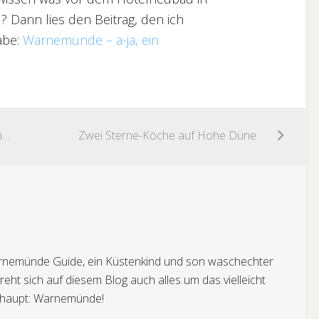
 Dann lies den Beitrag, den ich
abe:
Warnemünde – a-ja, ein
Schiffstaufe der AIDAstella in Warnemünde
Zwei Sterne-Köche auf Hohe Düne
 Warnemünde Guide, ein Küstenkind und son waschechter
eht sich auf diesem Blog auch alles um das vielleicht
rhaupt: Warnemünde!