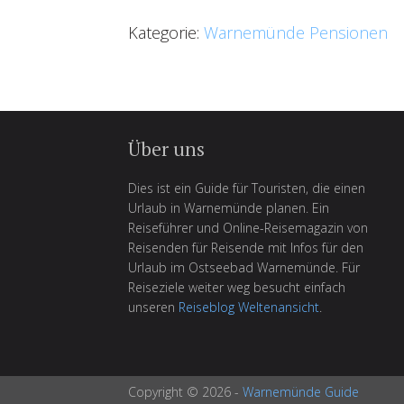
Kategorie:
Warnemünde Pensionen
Über uns
Dies ist ein Guide für Touristen, die einen
Urlaub in Warnemünde planen. Ein
Reiseführer und Online-Reisemagazin von
Reisenden für Reisende mit Infos für den
Urlaub im Ostseebad Warnemünde. Für
Reiseziele weiter weg besucht einfach
unseren
Reiseblog Weltenansicht
.
Copyright © 2026 -
Warnemünde Guide