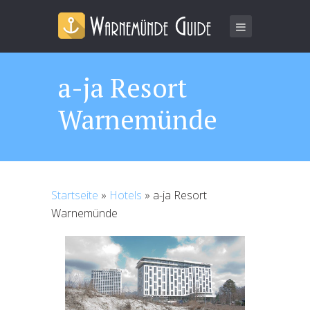
a-ja Resort
Warnemünde
Startseite
»
Hotels
»
a-ja Resort
Warnemünde