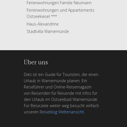
Ferienwohnungen Familie Neumann
Ferienwohnungen und Appartements
Ostseekiesel ***
Haus-Alexandrine
Stadtvilla Warnemünde
Über uns
Dies ist ein Guide für Touristen, die einen
Urlaub in Warnemünde planen. Ein
Reiseführer und Online-Reisemagazin
von Reisenden für Reisende mit Infos für
den Urlaub im Ostseebad Warnemünde.
Für Reiseziele weiter weg besucht einfach
unseren
Reiseblog Weltenansicht
.